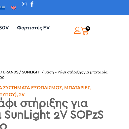
230V
Φορτιστές EV
0
/
BRANDS
/
SUNLIGHT
/ Βάση – Ράφι στήριξης για μπαταρία
500
 ΣΥΣΤΉΜΑΤΑ ΕΞΟΠΛΙΣΜΌΣ
,
ΜΠΑΤΑΡΊΕΣ
,
ΤΎΠΟΥ)
,
2V
άφι στήριξης για
 SunLight 2V SOPzS
00