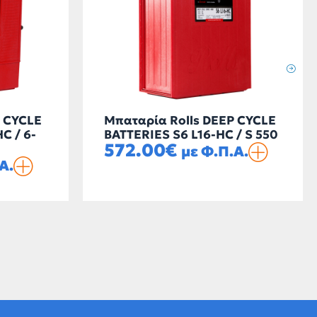
P CYCLE
Μπαταρία Rolls DEEP CYCLE
C / 6-
BATTERIES S6 L16-HC / S 550
572.00
€
με Φ.Π.Α.
Α.