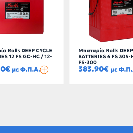
ία Rolls DEEP CYCLE
Μπαταρία Rolls DEE
ES 12 FS GC-HC / 12-
BATTERIES 6 FS 305-H
FS-300
70
€
383.90
€
με Φ.Π.Α.
με Φ.Π.