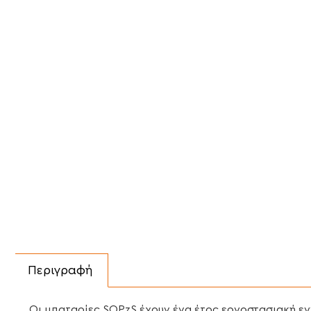
Περιγραφή
Οι μπαταρίες SOPzS έχουν ένα έτος εργοστασιακή εγγ