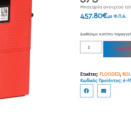
Μπαταρία ανοιχτού τύ
457.80
€
με Φ.Π.Α.
Διαθέσιμο κατόπιν παραγγε
Προσθή
Ετικέτες:
FLOODED
,
ROL
Κωδικός Προϊόντος: 6-F