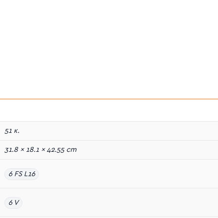
51 κ.
31.8 × 18.1 × 42.55 cm
6 FS L16
6 V