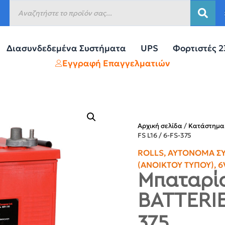
Διασυνδεδεμένα Συστήματα
UPS
Φορτιστές 
Εγγραφή Επαγγελματιών
Αρχική σελίδα
/
Κατάστημα
FS L16 / 6-FS-375
ROLLS
,
ΑΥΤΌΝΟΜΑ Σ
(ΑΝΟΙΚΤΟΎ ΤΎΠΟΥ)
,
6
Μπαταρία
BATTERIES
375