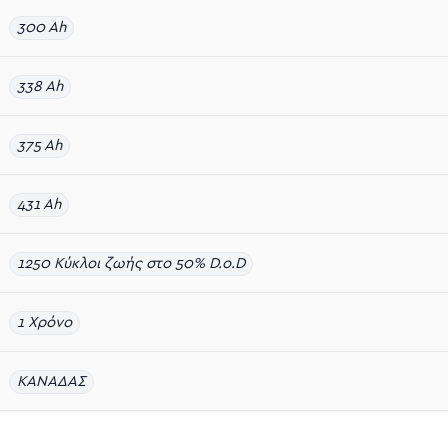
300 Ah
338 Ah
375 Ah
431 Ah
1250 Κύκλοι ζωής στο 50% D.o.D
1 Χρόνο
ΚΑΝΑΔΑΣ