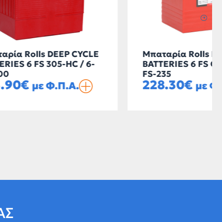
P CYCLE
Μπαταρία Rolls DEEP CYCLE
C / 6-
BATTERIES 6 FS GC-HC / 6-
FS-235
228.30
€
Α.
με Φ.Π.Α.
ΑΣ