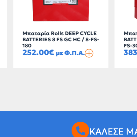
ία Rolls DEEP CYCLE
Μπαταρία Rolls DEE
ES 8 FS GC HC / 8-FS-
BATTERIES 6 FS 305-H
FS-300
00
€
383.90
€
με Φ.Π.Α.
με Φ.Π.
ΚΑΛΕΣΕ Μ