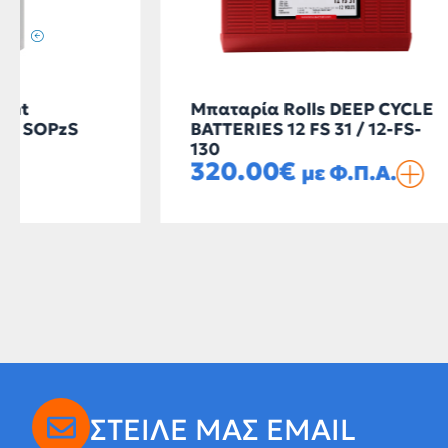
Μπαταρία Rolls DEEP CYCLE
Μπαταρ
BATTERIES 12 FS 31 / 12-FS-
BATTERI
130
180
320.00
€
252.
με Φ.Π.Α.
ΣΤΕΙΛΕ ΜΑΣ EMAIL