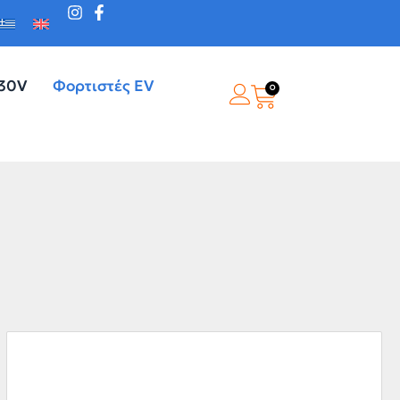
230V
Φορτιστές EV
0