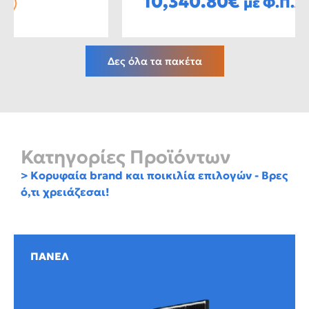
10,340.80
€
με Φ.Π.Α.
Δες όλα τα πακέτα
Κατηγορίες Προϊόντων
> Κορυφαία brand και ποικιλία επιλογών - Βρες
ό,τι χρειάζεσαι!
ΠΑΝΕΛ