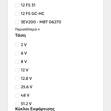
12 FS 31
12 FS GC-HC
3EV200 - MBT 06270
Περισσότερα ↓
Τάση
2 V
6 V
8 V
12 V
12.8 V
25.6 V
48 V
51.2 V
Κύκλοι Εκφόρτισης