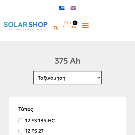
0
375 Ah
Τύπος
12 FS 185-HC
12 FS 27