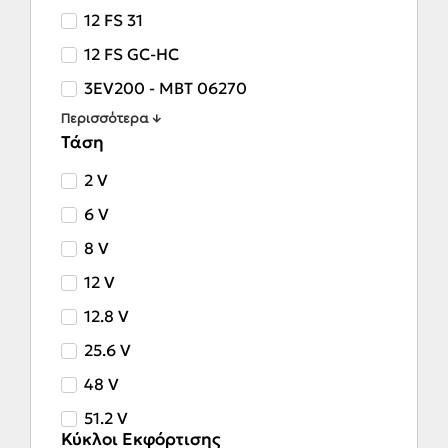
12 FS 31
12 FS GC-HC
3EV200 - MBT 06270
Περισσότερα ↓
Τάση
2 V
6 V
8 V
12 V
12.8 V
25.6 V
48 V
51.2 V
Κύκλοι Εκφόρτισης