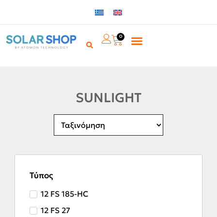
0
SUNLIGHT
Τύπος
12 FS 185-HC
12 FS 27