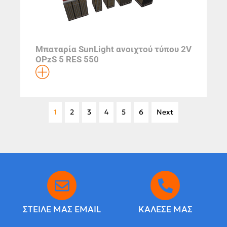
Μπαταρία SunLight ανοιχτού τύπου 2V
OPzS 5 RES 550
1
2
3
4
5
6
Next
ΣΤΕΙΛΕ ΜΑΣ EMAIL
ΚΑΛΕΣΕ ΜΑΣ