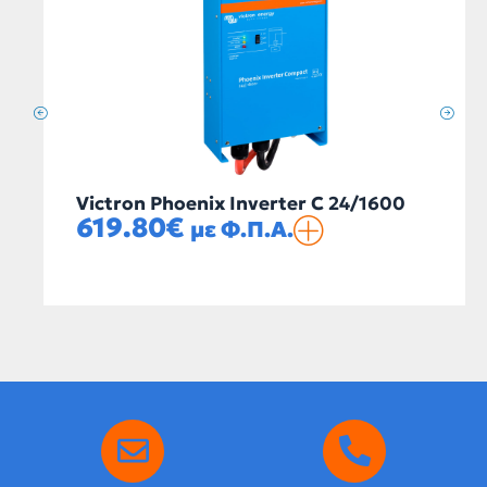
Victron Phoenix Inverter C 24/1600
619.80
€
με Φ.Π.Α.