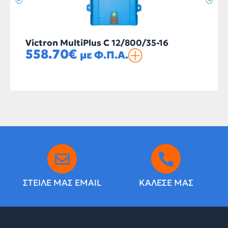
Victron MultiPlus C 12/800/35-16
558.70
€
με Φ.Π.Α.
ΣΤΕΙΛΕ ΜΑΣ EMAIL
ΚΑΛΕΣΕ ΜΑΣ