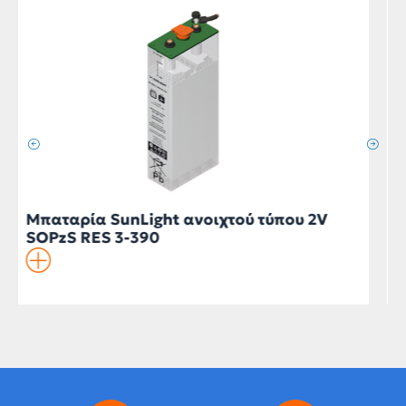
Μπαταρία SunLight DEEP CYCLE SLT
RES 6–270
205.00
€
με Φ.Π.Α.