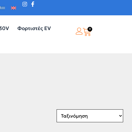
230V
Φορτιστές EV
0