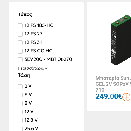
Τύπος
12 FS 185-HC
12 FS 27
12 FS 31
12 FS GC-HC
3EV200 - MBT 06270
Περισσότερα ↓
Τάση
Μπαταρία SunL
GEL 2V SOPzV 
2 V
710
6 V
249.00
€
8 V
12 V
12.8 V
25.6 V