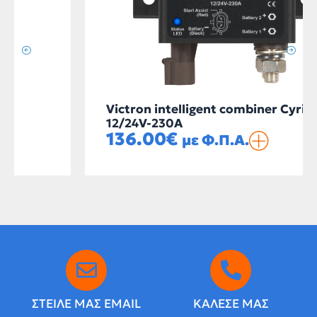
Victron intelligent combiner Cyrix-ct
12/24V-230A
136.00
€
με Φ.Π.Α.
ΣΤΕΙΛΕ ΜΑΣ EMAIL
ΚΑΛΕΣΕ ΜΑΣ