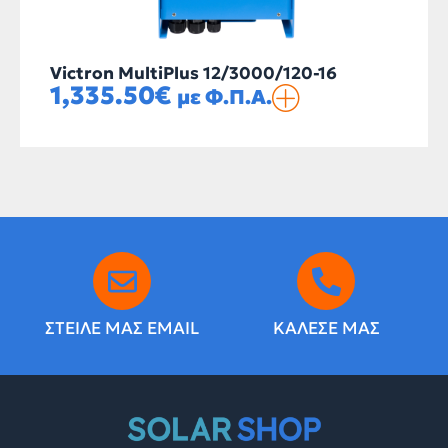
Victron MultiPlus 12/3000/120-16
V
1,335.50
€
με Φ.Π.Α.
ΣΤΕΙΛΕ ΜΑΣ EMAIL
ΚΑΛΕΣΕ ΜΑΣ