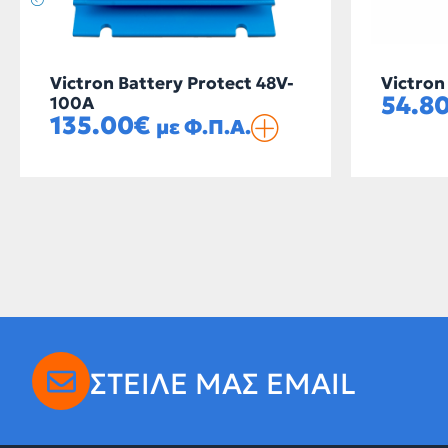
Victron Battery Protect 48V-
Victron
54.8
100A
135.00
€
με Φ.Π.Α.
ΣΤΕΙΛΕ ΜΑΣ EMAIL