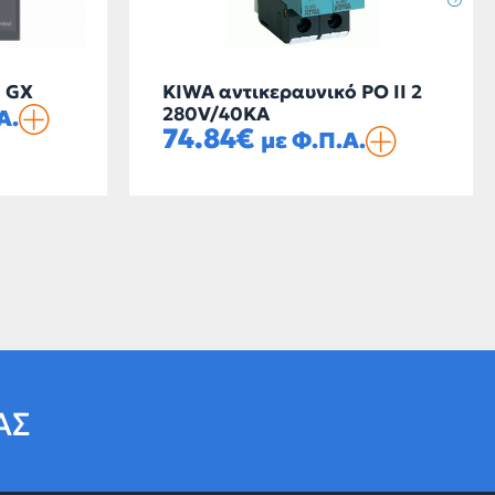
l GX
KIWA αντικεραυνικό PO II 2
280V/40KA
Α.
74.84
€
με Φ.Π.Α.
ΑΣ