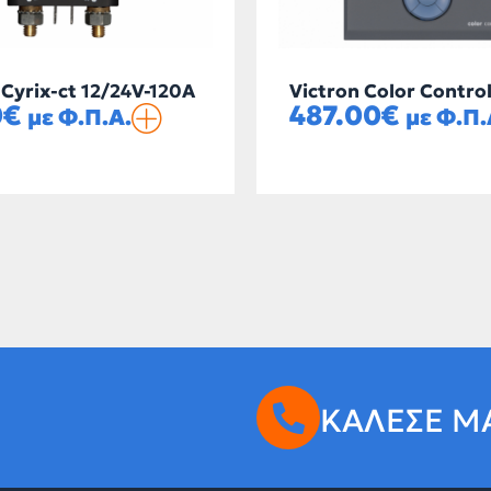
 Cyrix-ct 12/24V-120A
Victron Color Contro
0
€
487.00
€
με Φ.Π.Α.
με Φ.Π.
ΚΑΛΕΣΕ Μ