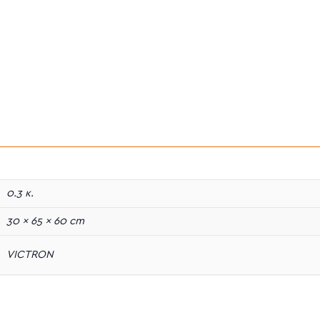
0.3 κ.
30 × 65 × 60 cm
VICTRON