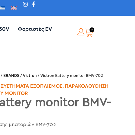
230V
Φορτιστές EV
0
/
BRANDS
/
Victron
/ Victron Battery monitor BMV-702
ΣΥΣΤΉΜΑΤΑ ΕΞΟΠΛΙΣΜΌΣ
,
ΠΑΡΑΚΟΛΟΎΘΗΣΗ
RY MONITOR
Battery monitor BMV-
σης μπαταριών BMV-702