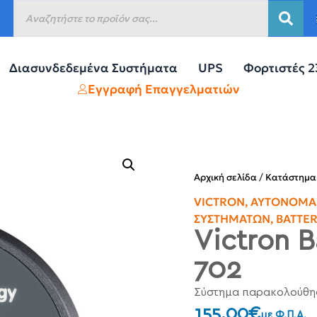
Διασυνδεδεμένα Συστήματα
UPS
Φορτιστές 
Εγγραφή Επαγγελματιών
Αρχική σελίδα
/
Κατάστημα
VICTRON
,
ΑΥΤΌΝΟΜΑ 
ΣΥΣΤΗΜΆΤΩΝ
,
BATTE
Victron 
702
Σύστημα παρακολούθη
155.00
€
με Φ.Π.Α.