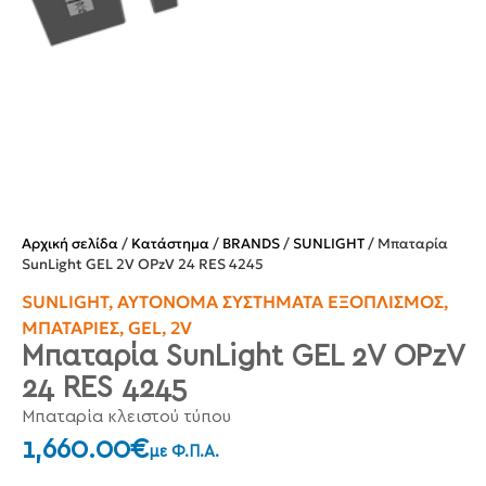
Αρχική σελίδα
/
Κατάστημα
/
BRANDS
/
SUNLIGHT
/ Μπαταρία
SunLight GEL 2V OPzV 24 RES 4245
SUNLIGHT
,
ΑΥΤΌΝΟΜΑ ΣΥΣΤΉΜΑΤΑ ΕΞΟΠΛΙΣΜΌΣ
,
ΜΠΑΤΑΡΊΕΣ
,
GEL
,
2V
Μπαταρία SunLight GEL 2V OPzV
24 RES 4245
Μπαταρία κλειστού τύπου
1,660.00
€
με Φ.Π.Α.