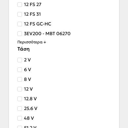
12 FS 27
12 FS 31
12 FS GC-HC
3EV200 - MBT 06270
Περισσότερα ↓
Τάση
2 V
6 V
8 V
12 V
12.8 V
25.6 V
48 V
51.2 V