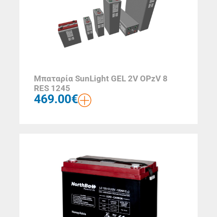
Μπαταρία SunLight GEL 2V OPzV 8
RES 1245
469.00
€