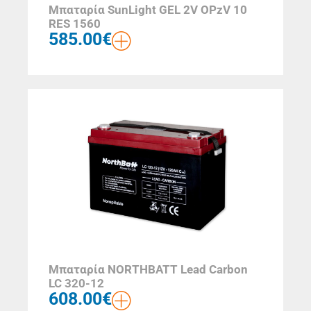
Μπαταρία SunLight GEL 2V OPzV 10
RES 1560
585.00
€
Μπαταρία NORTHBATT Lead Carbon
LC 320-12
608.00
€