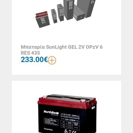
Μπαταρία SunLight GEL 2V OPzV 6
RES 435
233.00
€