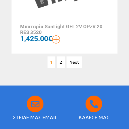
Μπαταρία SunLight GEL 2V OPzV 20
RES 3520
1,425.00
€
1
2
Next
ΣΤΕΙΛΕ ΜΑΣ EMAIL
ΚΑΛΕΣΕ ΜΑΣ