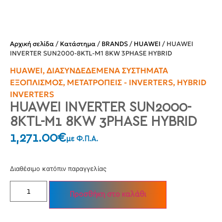
Αρχική σελίδα
/
Κατάστημα
/
BRANDS
/
HUAWEI
/ HUAWEI
INVERTER SUN2000-8KTL-M1 8KW 3PHASE HYBRID
HUAWEI
,
ΔΙΑΣΥΝΔΕΔΕΜΈΝΑ ΣΥΣΤΉΜΑΤΑ
ΕΞΟΠΛΙΣΜΌΣ
,
ΜΕΤΑΤΡΟΠΕΊΣ - INVERTERS
,
HYBRID
INVERTERS
HUAWEI INVERTER SUN2000-
8KTL-M1 8KW 3PHASE HYBRID
1,271.00
€
με Φ.Π.Α.
Διαθέσιμο κατόπιν παραγγελίας
Προσθήκη στο καλάθι