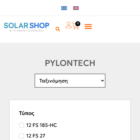
0
PYLONTECH
Τύπος
12 FS 185-HC
12 FS 27