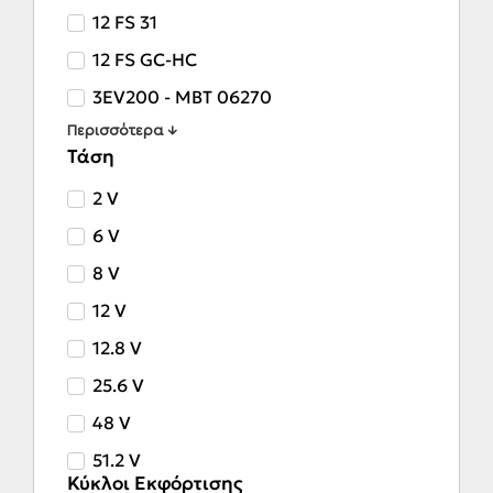
12 FS 31
12 FS GC-HC
3EV200 - MBT 06270
Περισσότερα ↓
Τάση
2 V
6 V
8 V
12 V
12.8 V
25.6 V
48 V
51.2 V
Κύκλοι Εκφόρτισης