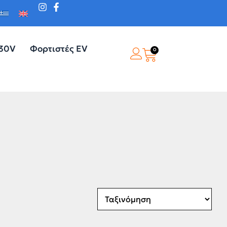
230V
Φορτιστές EV
0