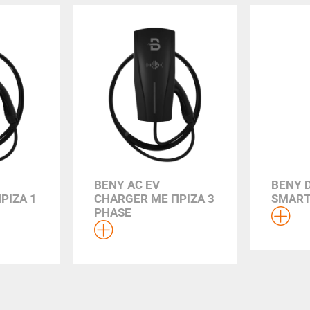
BENY AC EV
BENY 
ΡΙΖΑ 1
CHARGER ΜΕ ΠΡΙΖΑ 3
SMART
PHASE