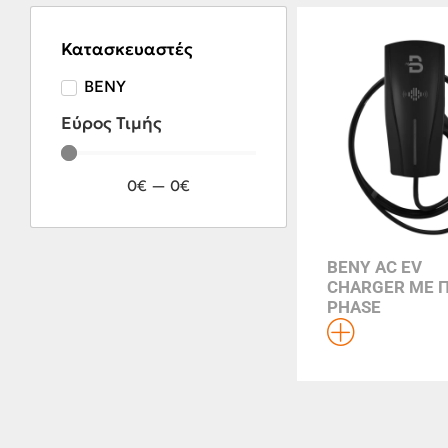
Κατασκευαστές
BENY
Εύρος Τιμής
0
€
—
0
€
BENY AC EV
CHARGER ΜΕ Π
PHASE