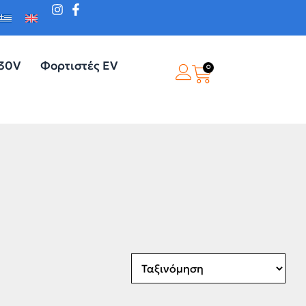
230V
Φορτιστές EV
0