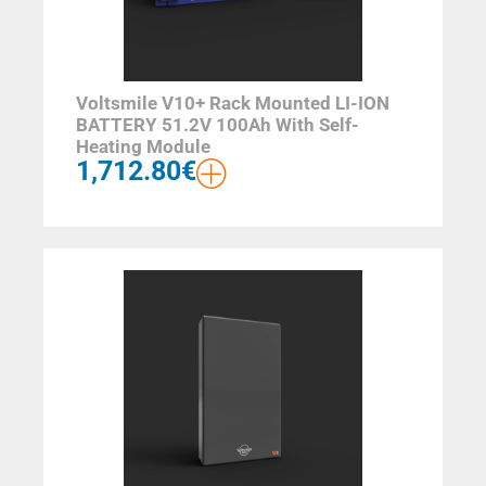
Voltsmile V10+ Rack Mounted LI-ION
BATTERY 51.2V 100Ah With Self-
Heating Module
1,712.80
€