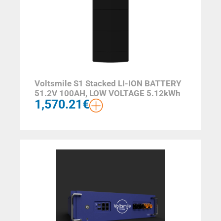
Voltsmile S1 Stacked LI-ION BATTERY
51.2V 100AH, LOW VOLTAGE 5.12kWh
1,570.21
€