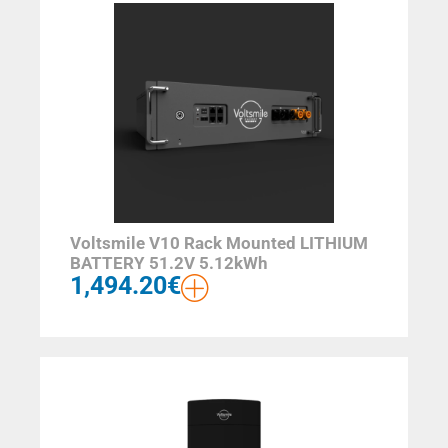
Voltsmile V10 Rack Mounted LITHIUM
BATTERY 51.2V 5.12kWh
1,494.20
€