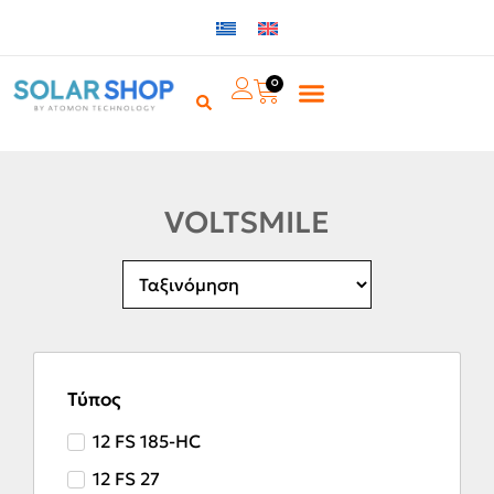
0
VOLTSMILE
Τύπος
12 FS 185-HC
12 FS 27