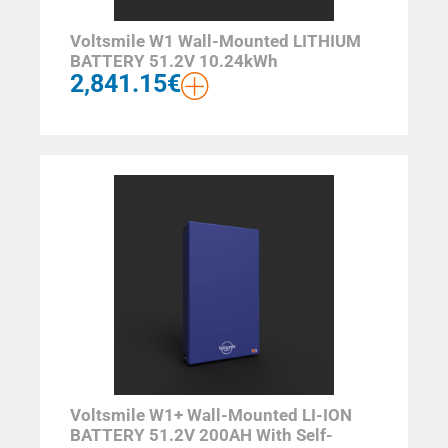
Voltsmile W1 Wall-Mounted LITHIUM
BATTERY 51.2V 10.24kWh
2,841.15
€
Voltsmile W1+ Wall-Mounted LI-ION
BATTERY 51.2V 200AH With Self-