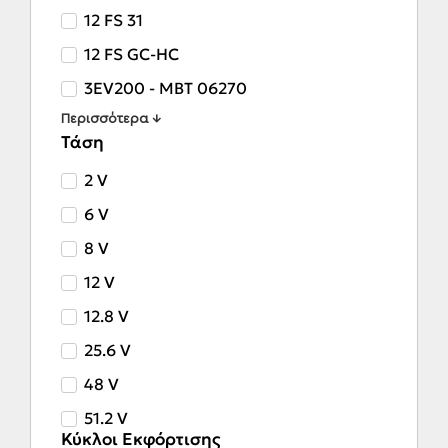
12 FS 31
12 FS GC-HC
3EV200 - MBT 06270
Περισσότερα ↓
Τάση
2 V
6 V
8 V
12 V
12.8 V
25.6 V
48 V
51.2 V
Κύκλοι Εκφόρτισης