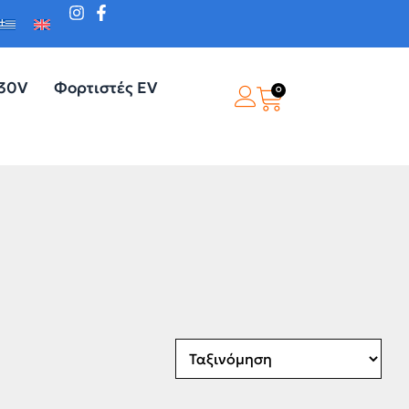
230V
Φορτιστές EV
0