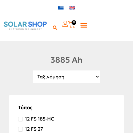
0
3885 Ah
Τύπος
12 FS 185-HC
12 FS 27