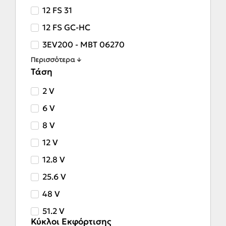
12 FS 31
12 FS GC-HC
3EV200 - MBT 06270
Περισσότερα ↓
Τάση
2 V
6 V
8 V
12 V
12.8 V
25.6 V
48 V
51.2 V
Κύκλοι Εκφόρτισης