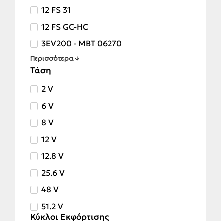
12 FS 31
12 FS GC-HC
3EV200 - MBT 06270
Περισσότερα ↓
Τάση
2 V
6 V
8 V
12 V
12.8 V
25.6 V
48 V
51.2 V
Κύκλοι Εκφόρτισης