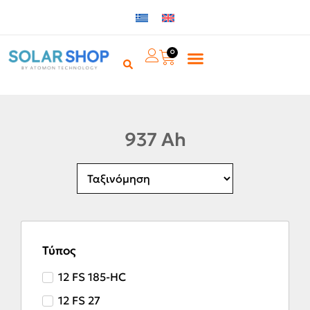
0
937 Ah
Τύπος
12 FS 185-HC
12 FS 27