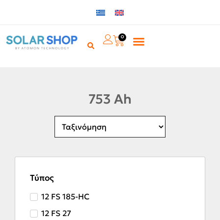
0
753 Ah
Τύπος
12 FS 185-HC
12 FS 27