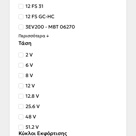
12 FS 31
12 FS GC-HC
3EV200 - MBT 06270
Περισσότερα ↓
Τάση
2 V
6 V
8 V
12 V
12.8 V
25.6 V
48 V
51.2 V
Κύκλοι Εκφόρτισης