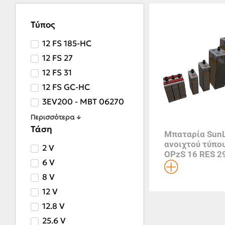
Τύπος
12 FS 185-HC
12 FS 27
12 FS 31
12 FS GC-HC
3EV200 - MBT 06270
Περισσότερα ↓
Τάση
Μπαταρία SunL
ανοιχτού τύπο
2 V
OPzS 16 RES 2
6 V
8 V
12 V
12.8 V
25.6 V