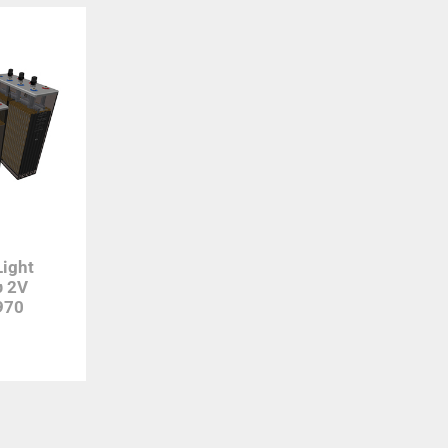
ight
υ 2V
970