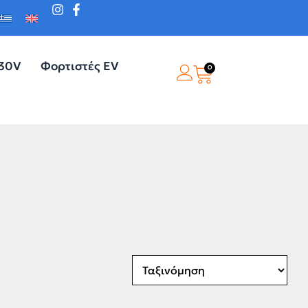
230V
Φορτιστές EV
0