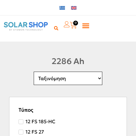
0
2286 Ah
Τύπος
12 FS 185-HC
12 FS 27