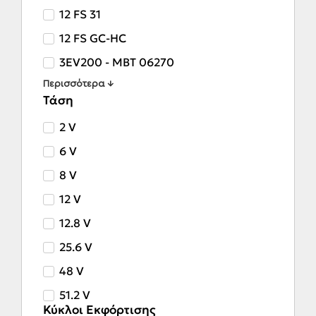
12 FS 31
12 FS GC-HC
3EV200 - MBT 06270
Περισσότερα ↓
Τάση
2 V
6 V
8 V
12 V
12.8 V
25.6 V
48 V
51.2 V
Κύκλοι Εκφόρτισης