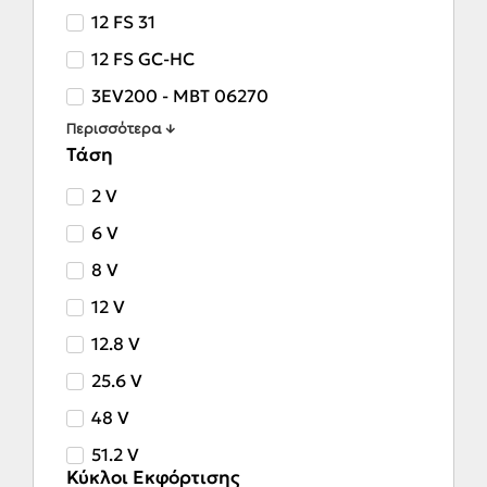
12 FS 31
12 FS GC-HC
3EV200 - MBT 06270
Περισσότερα ↓
Τάση
2 V
6 V
8 V
12 V
12.8 V
25.6 V
48 V
51.2 V
Κύκλοι Εκφόρτισης