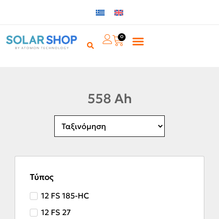
0
558 Ah
Τύπος
12 FS 185-HC
12 FS 27