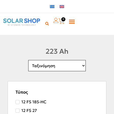
0
223 Ah
Τύπος
12 FS 185-HC
12 FS 27