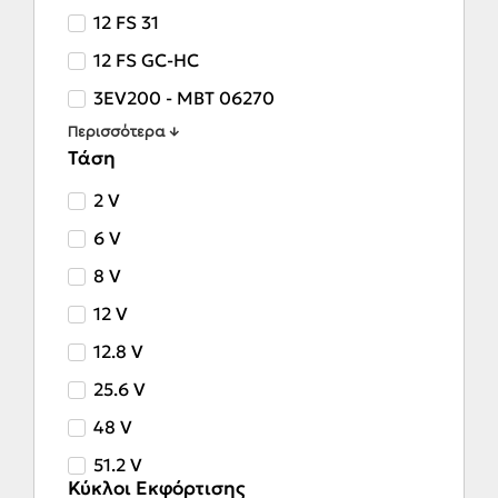
12 FS 31
12 FS GC-HC
3EV200 - MBT 06270
Περισσότερα ↓
Τάση
2 V
6 V
8 V
12 V
12.8 V
25.6 V
48 V
51.2 V
Κύκλοι Εκφόρτισης