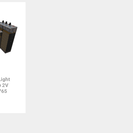
ight
υ 2V
765