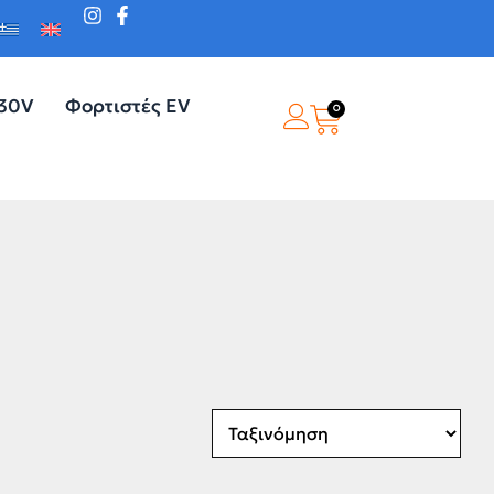
230V
Φορτιστές EV
0