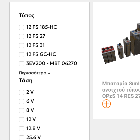
Τύπος
12 FS 185-HC
12 FS 27
12 FS 31
12 FS GC-HC
3EV200 - MBT 06270
Περισσότερα ↓
Τάση
Μπαταρία SunL
ανοιχτού τύπο
2 V
OPzS 14 RES 2
6 V
8 V
12 V
12.8 V
25.6 V