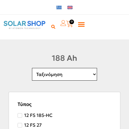
0
188 Ah
Τύπος
12 FS 185-HC
12 FS 27