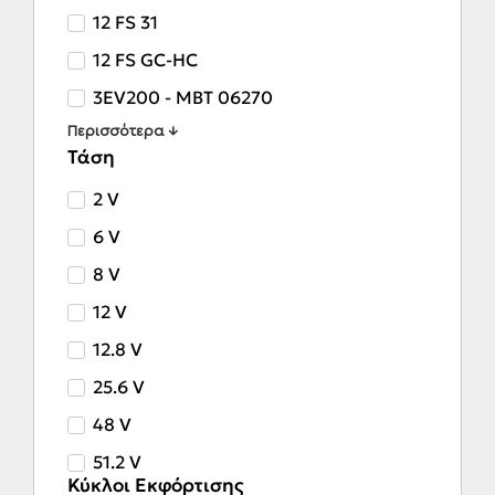
12 FS 31
12 FS GC-HC
3EV200 - MBT 06270
Περισσότερα ↓
Τάση
2 V
6 V
8 V
12 V
12.8 V
25.6 V
48 V
51.2 V
Κύκλοι Εκφόρτισης