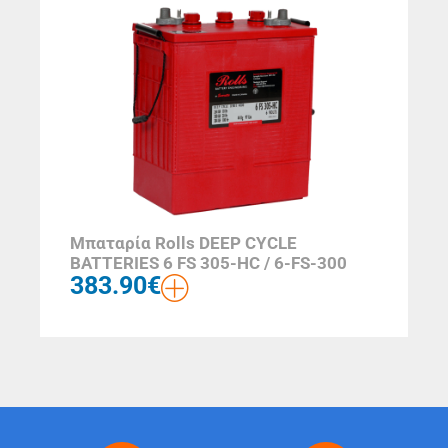
Μπαταρία Rolls DEEP CYCLE
BATTERIES 6 FS 305-HC / 6-FS-300
383.90
€