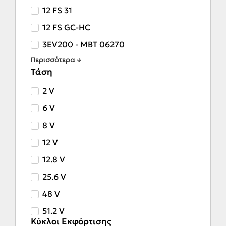
12 FS 31
12 FS GC-HC
3EV200 - MBT 06270
Περισσότερα ↓
Τάση
2 V
6 V
8 V
12 V
12.8 V
25.6 V
48 V
51.2 V
Κύκλοι Εκφόρτισης