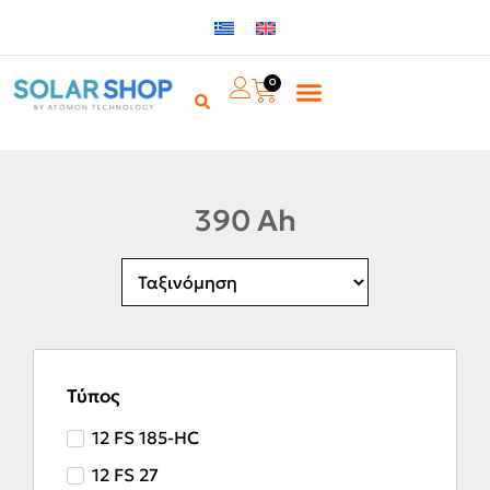
0
390 Ah
Τύπος
12 FS 185-HC
12 FS 27