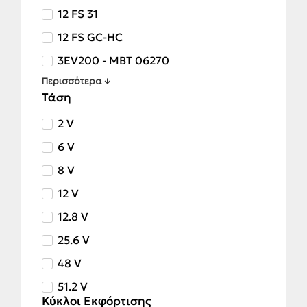
12 FS 31
12 FS GC-HC
3EV200 - MBT 06270
Περισσότερα ↓
Τάση
2 V
6 V
8 V
12 V
12.8 V
25.6 V
48 V
51.2 V
Κύκλοι Εκφόρτισης