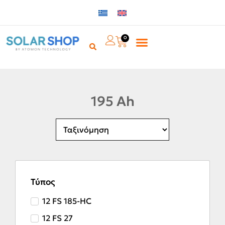
0
195 Ah
Τύπος
12 FS 185-HC
12 FS 27