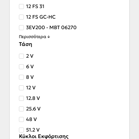
12 FS 31
12 FS GC-HC
3EV200 - MBT 06270
Περισσότερα ↓
Τάση
2 V
6 V
8 V
12 V
12.8 V
25.6 V
48 V
51.2 V
Κύκλοι Εκφόρτισης