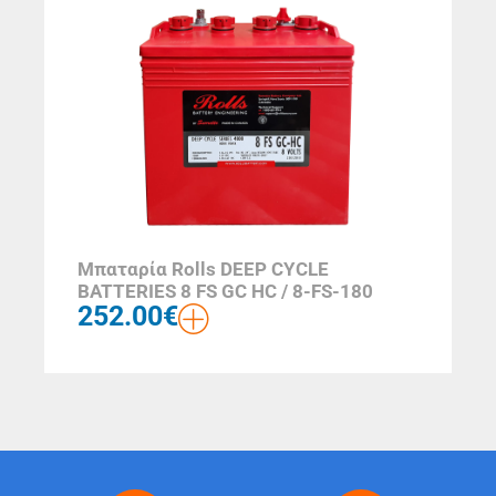
Μπαταρία Rolls DEEP CYCLE
BATTERIES 8 FS GC HC / 8-FS-180
252.00
€