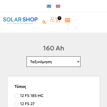
0
160 Ah
Τύπος
12 FS 185-HC
12 FS 27