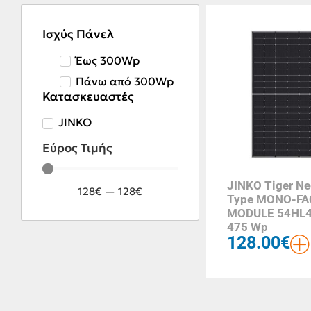
Ισχύς Πάνελ
Έως 300Wp
Πάνω από 300Wp
Κατασκευαστές
JINKO
Εύρος Τιμής
JINKO Tiger Ne
128
€
—
128
€
Type MONO-FA
MODULE 54HL4
475 Wp
128.00
€