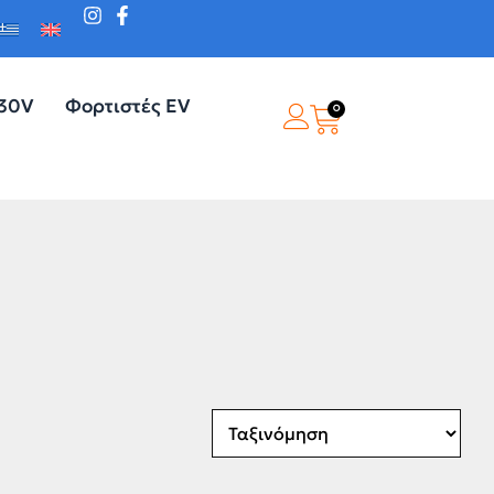
230V
Φορτιστές EV
0