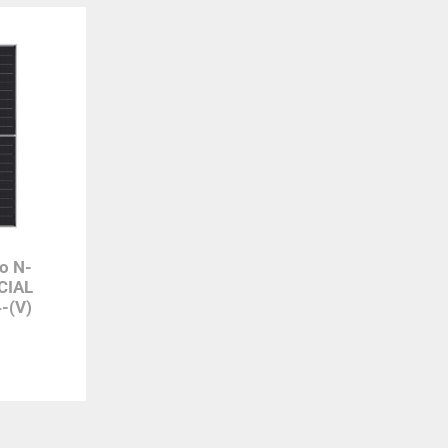
o N-
CIAL
-(V)