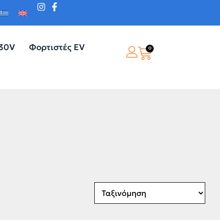
230V
Φορτιστές EV
0