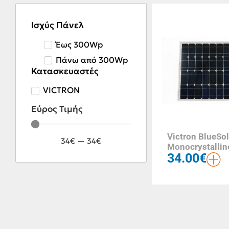
Ισχύς Πάνελ
Έως 300Wp
Πάνω από 300Wp
Κατασκευαστές
VICTRON
Εύρος Τιμής
Victron BlueSol
34
€
—
34
€
Monocrystalli
34.00
€