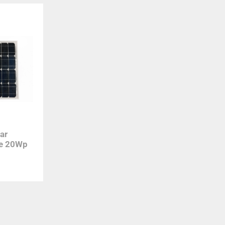
ar
ne 20Wp