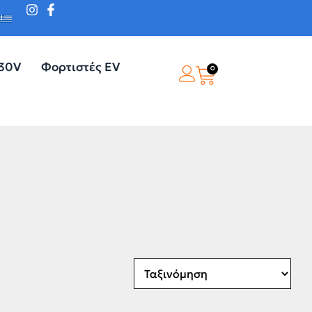
230V
Φορτιστές EV
0