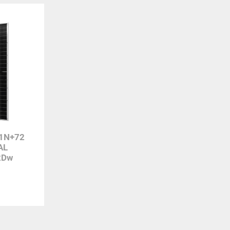
 1N+72
AL
2Dw