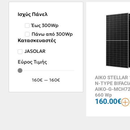
Ισχύς Πάνελ
Έως 300Wp
Πάνω από 300Wp
Κατασκευαστές
JASOLAR
Εύρος Τιμής
AIKO STELLAR
160
€
—
160
€
N-TYPE BIFACI
AIKO-G-MCH7
660 Wp
160.00
€