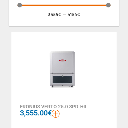
3555
€
—
4154
€
FRONIUS VERTO 25.0 SPD I+II
3,555.00
€