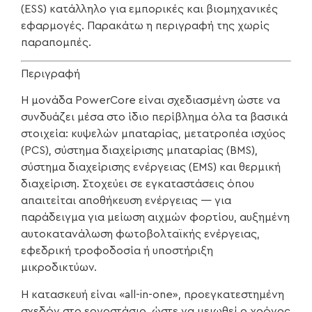
(ESS) κατάλληλο για εμπορικές και βιομηχανικές
εφαρμογές. Παρακάτω η περιγραφή της χωρίς
παραπομπές.
Περιγραφή
Η μονάδα PowerCore είναι σχεδιασμένη ώστε να
συνδυάζει μέσα στο ίδιο περίβλημα όλα τα βασικά
στοιχεία: κυψελών μπαταρίας, μετατροπέα ισχύος
(PCS), σύστημα διαχείρισης μπαταρίας (BMS),
σύστημα διαχείρισης ενέργειας (EMS) και θερμική
διαχείριση. Στοχεύει σε εγκαταστάσεις όπου
απαιτείται αποθήκευση ενέργειας — για
παράδειγμα για μείωση αιχμών φορτίου, αυξημένη
αυτοκατανάλωση φωτοβολταϊκής ενέργειας,
εφεδρική τροφοδοσία ή υποστήριξη
μικροδικτύων.
Η κατασκευή είναι «all-in-one», προεγκατεστημένη
σχεδόν στο εργοστάσιο, ώστε να μειωθεί ο χρόνος