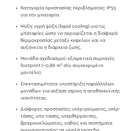
Κατηγορία προστασίας περιβλήματος: IP55
για την μπαταρία.
Ψύξη: υγρή ψύξη (liquid cooling) για τις
μπαταρίες ώστε να περιορίζεται η διαφορά
θερμοκρασίας μεταξύ κυψελών και να
αυξάνεται η διάρκεια ζωής.
Μονάδα σχεδιασμού: εξαιρετικά συμπαγές
footprint (~0,86 m² στο συγκεκριμένο
μοντέλο).
Επεκτασιμότητα: υποστήριξη παράλληλων
μονάδων για αύξηση ισχύος ή αποθηκευτικής
ικανότητας.
Διάφορες προστασίες: υπέρ-ρεύματος, υπέρ-
τάσης, υπο-τάσης, υπερθέρμανσης,
βραχυκυκλώματος, καθώς και συστήματα
πυροπροστασίας σε υψηλά επίπεδα