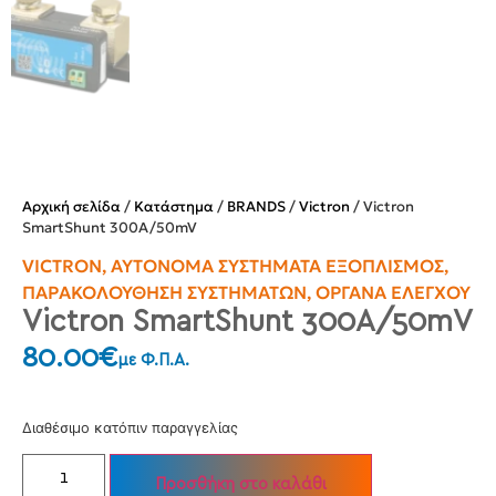
Αρχική σελίδα
/
Κατάστημα
/
BRANDS
/
Victron
/ Victron
SmartShunt 300A/50mV
VICTRON
,
ΑΥΤΌΝΟΜΑ ΣΥΣΤΉΜΑΤΑ ΕΞΟΠΛΙΣΜΌΣ
,
ΠΑΡΑΚΟΛΟΎΘΗΣΗ ΣΥΣΤΗΜΆΤΩΝ
,
ΌΡΓΑΝΑ ΕΛΈΓΧΟΥ
Victron SmartShunt 300A/50mV
80.00
€
με Φ.Π.Α.
Διαθέσιμο κατόπιν παραγγελίας
Προσθήκη στο καλάθι