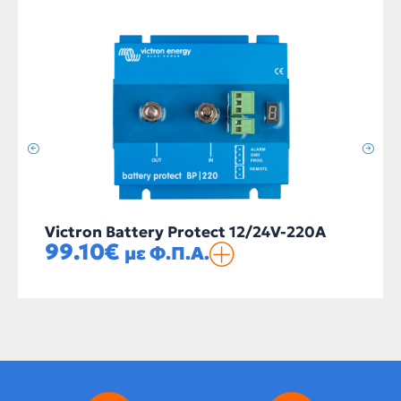
Victron Battery Protect 12/24V-220A
99.10
€
με Φ.Π.Α.