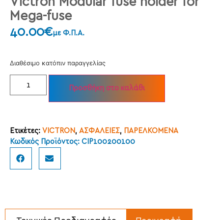
Victron Modular fuse holder for
Mega-fuse
40.00
€
με Φ.Π.Α.
Διαθέσιμο κατόπιν παραγγελίας
Προσθήκη στο καλάθι
Ετικέτες:
VICTRON
,
ΑΣΦΑΛΕΙΕΣ
,
ΠΑΡΕΛΚΟΜΕΝΑ
Κωδικός Προϊόντος: CIP100200100