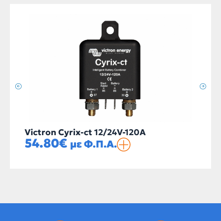
Victron Cyrix-ct 12/24V-120A
54.80
€
με Φ.Π.Α.