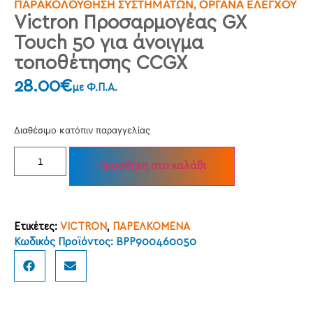
ΠΑΡΑΚΟΛΟΎΘΗΣΗ ΣΥΣΤΗΜΆΤΩΝ
,
ΌΡΓΑΝΑ ΕΛΈΓΧΟΥ
Victron Προσαρμογέας GX
Touch 50 για άνοιγμα
τοποθέτησης CCGX
28.00
€
με Φ.Π.Α.
Διαθέσιμο κατόπιν παραγγελίας
Προσθήκη στο καλάθι
Ετικέτες:
VICTRON
,
ΠΑΡΕΛΚΟΜΕΝΑ
Κωδικός Προϊόντος: BPP900460050