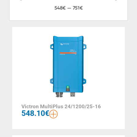
548
€
—
751
€
Victron MultiPlus 24/1200/25-16
548.10
€