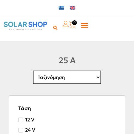
0
25 A
Τάση
12 V
24 V