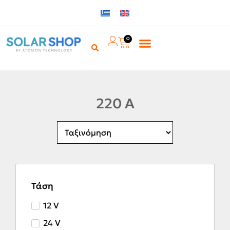
0
220 A
Τάση
12 V
24 V