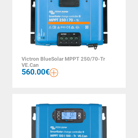
Victron BlueSolar MPPT 250/70-Tr
VE.Can
560.00
€