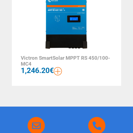
Victron SmartSolar MPPT RS 450/100-
MC4
1,246.20
€