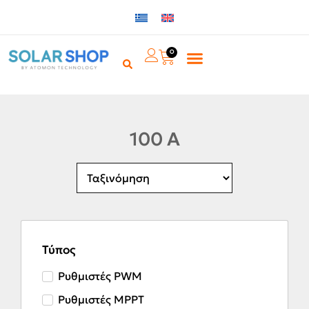
0
100 A
Τύπος
Ρυθμιστές PWM
Ρυθμιστές MPPT