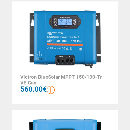
Victron BlueSolar MPPT 150/100-Tr
VE.Can
560.00
€