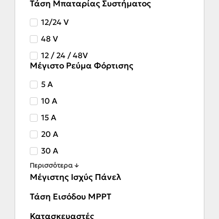
Τάση Μπαταρίας Συστήματος
12/24 V
48 V
12 / 24 / 48V
Μέγιστο Ρεύμα Φόρτισης
5 A
10 A
15 A
20 A
30 A
Περισσότερα ↓
Μέγιστης Ισχύς Πάνελ
Τάση Εισόδου MPPT
Κατασκευαστές