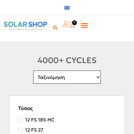
0
4000+ CYCLES
Τύπος
12 FS 185-HC
12 FS 27