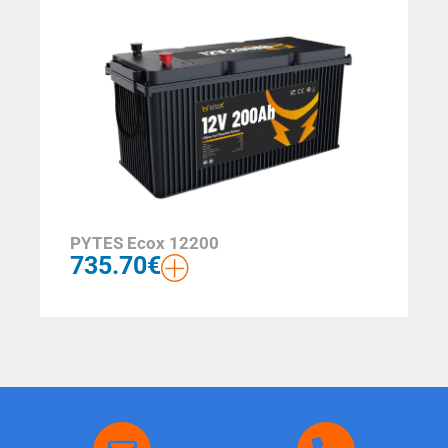
PYTES Ecox 12200
735.70
€