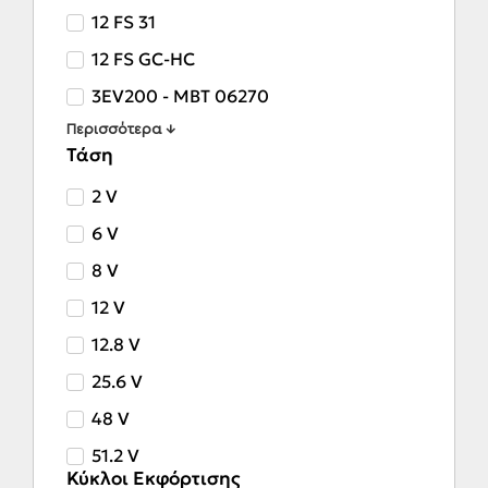
12 FS 31
12 FS GC-HC
3EV200 - MBT 06270
Περισσότερα ↓
Τάση
2 V
6 V
8 V
12 V
12.8 V
25.6 V
48 V
51.2 V
Κύκλοι Εκφόρτισης