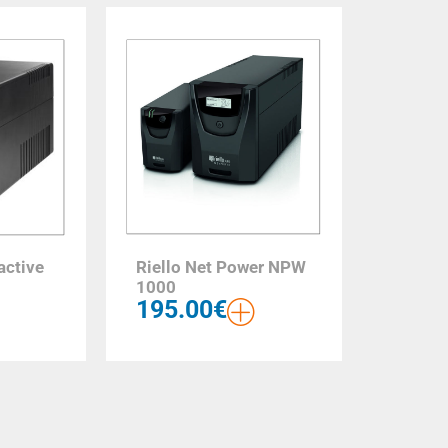
ractive
Riello Net Power NPW
1000
195.00
€