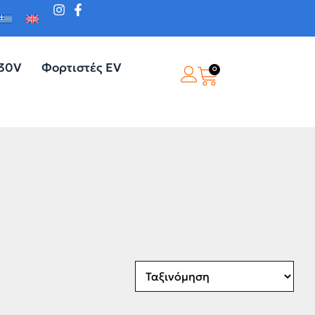
230V
Φορτιστές EV
0