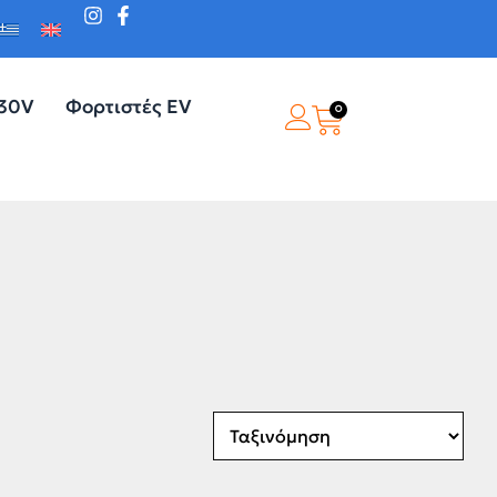
230V
Φορτιστές EV
0