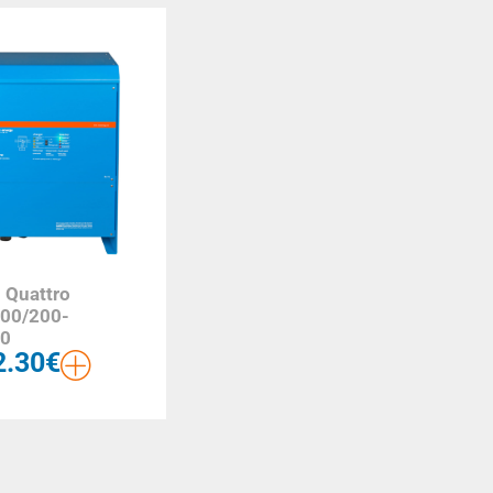
n Quattro
00/200-
00
2.30
€