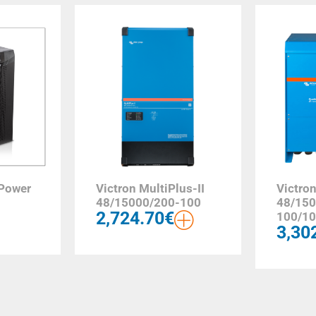
 Power
Victron MultiPlus-II
Victro
48/15000/200-100
48/150
2,724.70
€
100/1
3,30