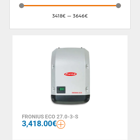
3418
€
—
3646
€
FRONIUS ECO 27.0-3-S
3,418.00
€