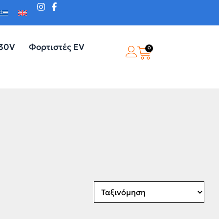
230V
Φορτιστές EV
0